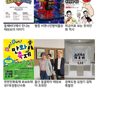
동해바다에서 만나는
평창 비엔나인형박물관
피규어로 보는 한국만
태권브이 이야기
화 역사
펀펀만화축제 로보트태
울산 동굴피아 태권브
경북도청 김청기 감독
권V&엉뚱산수화
이 초대전
특별전