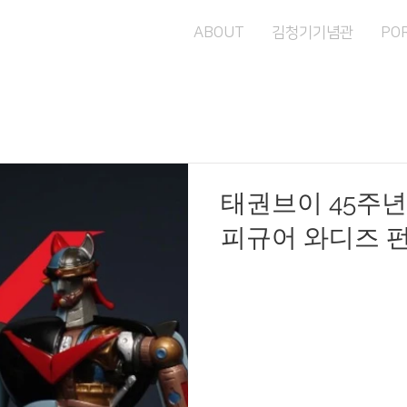
ABOUT
김청기기념관
PO
태권브이 45주
피규어 와디즈 